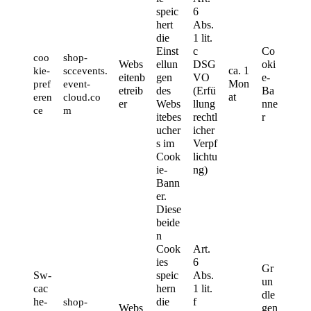
speic
6 
hert 
Abs. 
die 
1 lit. 
Einst
c 
Co
coo
shop-
Webs
ellun
DSG
oki
ca. 1 
kie-
sccevents.
eitenb
gen 
VO 
e-
Mon
pref
event-
etreib
des 
(Erfü
Ba
at
eren
cloud.co
er
Webs
llung 
nne
ce
m
itebes
rechtl
r
ucher
icher 
s im 
Verpf
Cook
lichtu
ie-
ng)
Bann
er.
Diese 
beide
n 
Cook
Art. 
ies 
6 
Gr
Sw-
speic
Abs. 
un
cac
hern 
1 lit. 
dle
he-
die 
f 
shop-
Webs
gen