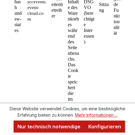
has
Inhalt
DSG
sccevents.
eitenb
Sitzu
de 
h 
e des 
VO 
event-
etreib
ng
Fu
und 
Ware
(bere
cloud.co
er
nkt
sw-
nkorb
chtigt
m
ion
stat
es 
e 
alit
es
währ
Inter
ät
end 
essen
des 
)
Seite
nbesu
chs.
Das 
Cook
ie 
speic
hert 
die 
im 
Rah
Art. 
Diese Website verwendet Cookies, um eine bestmögliche
men 
6 
Erfahrung bieten zu können.
Mehr Informationen ...
der 
Gr
Abs. 
aktue
un
1 lit. 
Nur technisch notwendige
Konfigurieren
llen 
dle
f 
shop-
Webs
Sitzu
gen