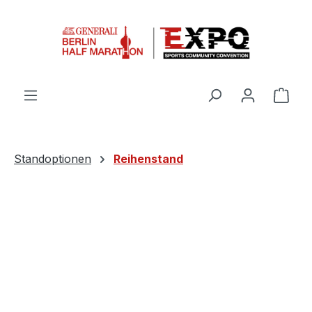
Zum Hauptinhalt springen
Ware
Standoptionen
Reihenstand