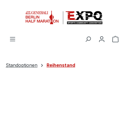
Zum Hauptinhalt springen
Ware
Standoptionen
Reihenstand