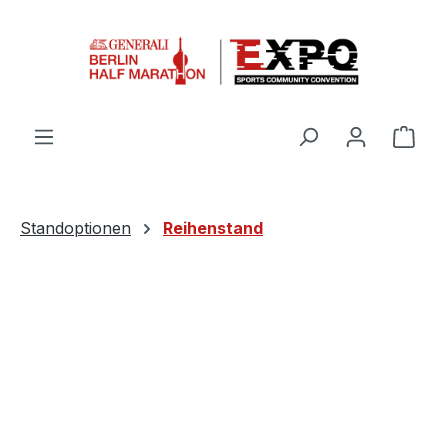
Zum Hauptinhalt springen
Ware
Standoptionen
Reihenstand