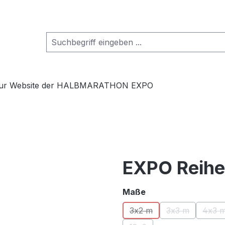
ur Website der HALBMARATHON EXPO
EXPO Reihe
auswählen
Maße
3x2 m
3x3 m
4x3 
(Diese Option ist zurzeit 
(Diese Option i
(Di