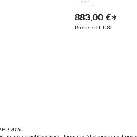
18x2
(Diese Option ist zurzeit n
883,00 €*
Preise exkl. USt.
XPO 2026.
ung ab voraussichtlich Ende Januar in Abstimmung mit uns