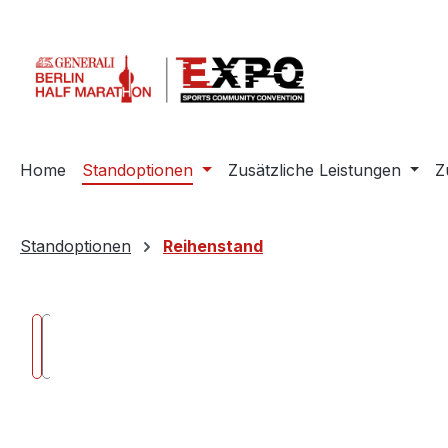
m Hauptinhalt springen
Zur Suche springen
Zur Hauptnavigation springen
Home
Standoptionen
Zusätzliche Leistungen
Z
Standoptionen
Reihenstand