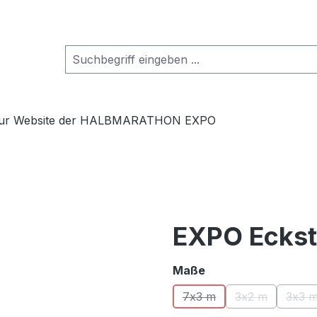
ur Website der HALBMARATHON EXPO
EXPO Ecks
auswählen
Maße
7x3 m
3x2 m
3x3 
(Diese Option ist zurzeit 
(Diese Option 
(Di