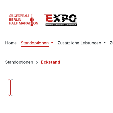
m Hauptinhalt springen
Zur Suche springen
Zur Hauptnavigation springen
Home
Standoptionen
Zusätzliche Leistungen
Z
Standoptionen
Eckstand